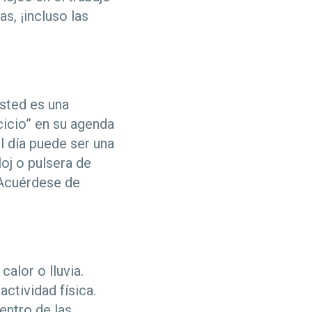
s, ¡incluso las
usted es una
cicio” en su agenda
l día puede ser una
oj o pulsera de
¡Acuérdese de
alor o lluvia.
ctividad física.
entro de las