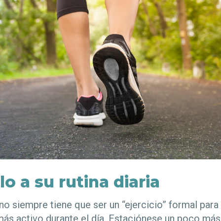
o a su rutina diaria
 no siempre tiene que ser un “ejercicio” formal par
ás activo durante el día. Estaciónese un poco más l