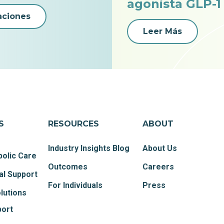
agonista GLP-1
aciones
Leer Más
S
RESOURCES
ABOUT
Industry Insights Blog
About Us
olic Care
Outcomes
Careers
al Support
For Individuals
Press
lutions
port