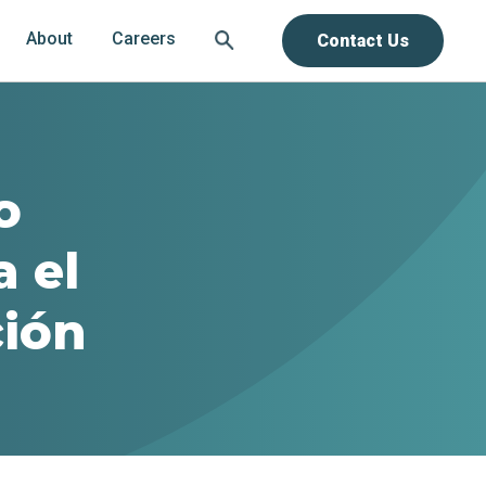
About
Careers
Contact Us
o
a el
ción