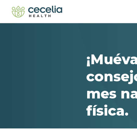
¡Muéva
consejo
mes na
física.