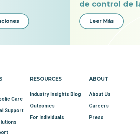
de control de l
aciones
Leer Más
S
RESOURCES
ABOUT
Industry Insights Blog
About Us
olic Care
Outcomes
Careers
al Support
For Individuals
Press
lutions
port