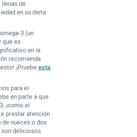
 llenas de
riedad en su dieta
 omega-3 (un
y que es
nificativo en la
azón recomienda
uesto! ¡Pruebe
esta
ios para el
ebe en parte a que
3, ¡como el
te prestar atención
o de nueces o dos
 son deliciosos