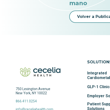
mano
Volver a Public
SOLUTION
Integrated
Cardiometab
GLP-1 Clinic
750 Lexington Avenue
New York, NY 10022
Employer So
866.411.0254
Patient Sup
Solutions
info@ceceliahealth.com