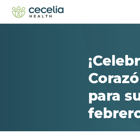
¡Celeb
Corazó
para s
febrer