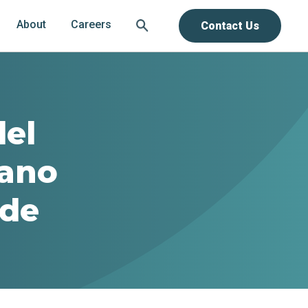
About
Careers
Contact Us
del
sano
 de