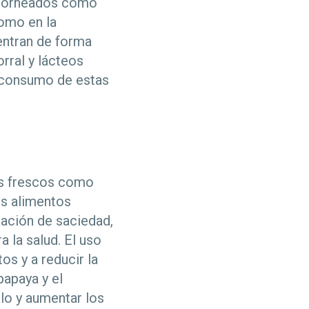
s horneados como
como en la
entran de forma
rral y lácteos
 consumo de estas
os frescos como
tos alimentos
nsación de saciedad,
 la salud. El uso
os y a reducir la
papaya y el
lo y aumentar los