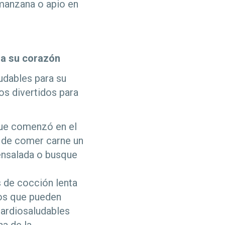
 manzana o apio en
ra su corazón
udables para su
os divertidos para
que comenzó en el
o de comer carne un
 ensalada o busque
s de cocción lenta
cos que pueden
cardiosaludables