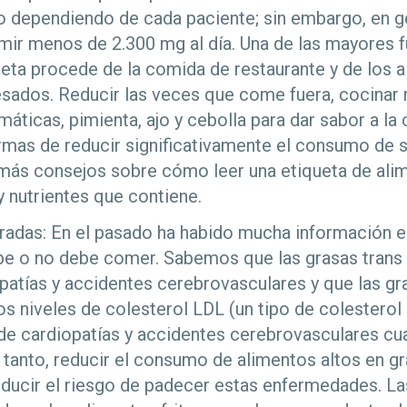
o dependiendo de cada paciente; sin embargo, en ge
r menos de 2.300 mg al día. Una de las mayores fu
ieta procede de la comida de restaurante y de los 
sados. Reducir las veces que come fuera, cocinar
omáticas, pimienta, ajo y cebolla para dar sabor a la
ormas de reducir significativamente el consumo de s
más consejos sobre cómo leer una etiqueta de alim
y nutrientes que contiene.
uradas: En el pasado ha habido mucha información e
be o no debe comer. Sabemos que las grasas trans
opatías y accidentes cerebrovasculares y que las gr
s niveles de colesterol LDL (un tipo de colesterol
de cardiopatías y accidentes cerebrovasculares cu
 tanto, reducir el consumo de alimentos altos en gr
ducir el riesgo de padecer estas enfermedades. La