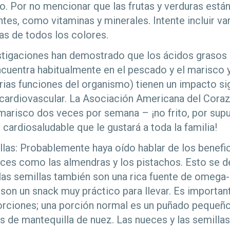
o. Por no mencionar que las frutas y verduras están
tes, como vitaminas y minerales. Intente incluir va
ras de todos los colores.
stigaciones han demostrado que los ácidos grasos
ncuentra habitualmente en el pescado y el marisco 
rias funciones del organismo) tienen un impacto sig
 cardiovascular. La Asociación Americana del Cor
arisco dos veces por semana – ¡no frito, por sup
ardiosaludable que le gustará a toda la familia!
las: Probablemente haya oído hablar de los benefic
ces como las almendras y los pistachos. Esto se d
 las semillas también son una rica fuente de omega-
on un snack muy práctico para llevar. Es importan
porciones; una porción normal es un puñado pequeñ
 de mantequilla de nuez. Las nueces y las semillas