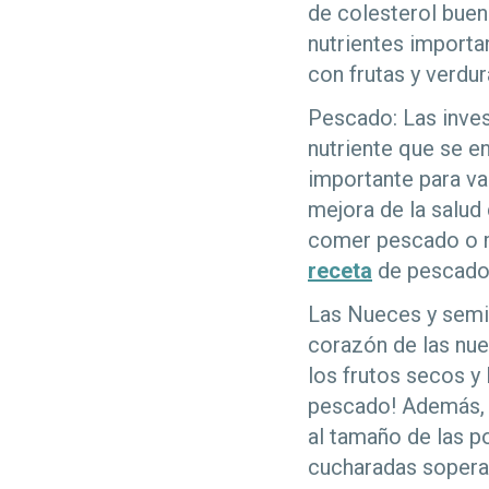
de colesterol buen
nutrientes importan
con frutas y verdu
Pescado: Las inve
nutriente que se e
importante para va
mejora de la salud
comer pescado o m
receta
de pescado c
Las Nueces y semil
corazón de las nue
los frutos secos y
pescado! Además, s
al tamaño de las 
cucharadas soperas