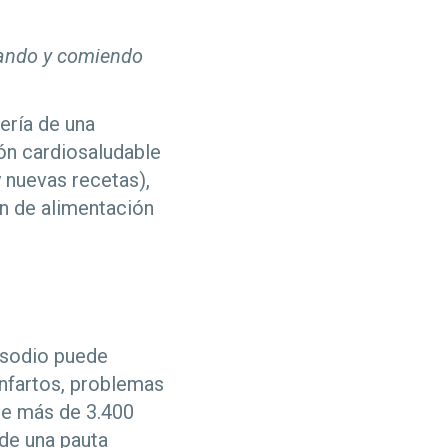
nando y comiendo
ería de una
ón cardiosaludable
y nuevas recetas),
an de alimentación
 sodio puede
 infartos, problemas
me más de 3.400
de una pauta