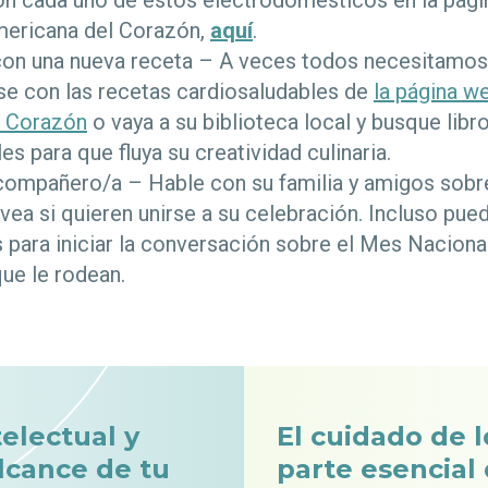
con cada uno de estos electrodomésticos en la pági
ericana del Corazón,
aquí
.
on una nueva receta – A veces todos necesitamos
ese con las recetas cardiosaludables de
la página w
l Corazón
o vaya a su biblioteca local y busque libr
es para que fluya su creatividad culinaria.
compañero/a – Hable con su familia y amigos sobr
vea si quieren unirse a su celebración. Incluso puede
 para iniciar la conversación sobre el Mes Naciona
 que le rodean.
telectual y
El cuidado de l
alcance de tu
parte esencial 