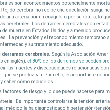
brales son acontecimientos potencialmente morta
 tejido cerebral no recibe una circulación sanguín
de una arteria por un coágulo o por su rotura, lo q
las cerebrales. Los derrames cerebrales son estadí
a de muerte en Estados Unidos y a menudo produc
tes. La prevención y el reconocimiento temprano s
 enfermedad y su tratamiento adecuado.
s derrames cerebrales.
Según la Asociación Ameri
s en inglés),
el 80% de los derrames se pueden pre
cir las muertes y discapacidades relacionadas con
ar que se produzcan. Para ello, es importante conoc
 y saber cómo reducirlos.
de factores de riesgo y lo que puede hacerse para m
rterial. Es importante controlarse la tensión arteria
nal médico le ha diagnosticado hipertensión/tensión 