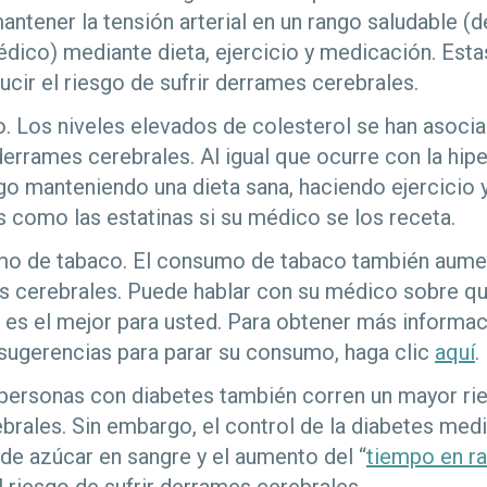
ntener la tensión arterial en un rango saludable (
dico) mediante dieta, ejercicio y medicación. Esta
ucir el riesgo de sufrir derrames cerebrales.
o. Los niveles elevados de colesterol se han asoc
errames cerebrales. Al igual que ocurre con la hip
sgo manteniendo una dieta sana, haciendo ejercicio
como las estatinas si su médico se los receta.
 de tabaco. El consumo de tabaco también aumen
es cerebrales. Puede hablar con su médico sobre 
 es el mejor para usted. Para obtener más informac
sugerencias para parar su consumo, haga clic
aquí
.
 personas con diabetes también corren un mayor rie
rales. Sin embargo, el control de la diabetes medi
 de azúcar en sangre y el aumento del “
tiempo en r