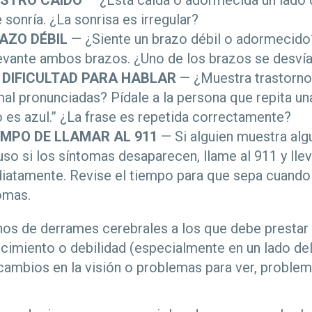
OSTRO CAÍDO
— ¿Está caída o adormecida un lado d
 sonría. ¿La sonrisa es irregular?
RAZO
DÉBIL
— ¿Siente un brazo débil o adormecido?
evante ambos brazos. ¿Uno de los brazos se desvía
 DIFICULTAD PARA HABLAR
— ¿Muestra trastorno 
al pronunciadas? Pídale a la persona que repita un
 es azul.” ¿La frase es repetida correctamente?
IEMPO DE LLAMAR AL 911
— Si alguien muestra alg
uso si los síntomas desaparecen, llame al 911 y llev
diatamente. Revise el tiempo para que sepa cuando
tomas.
nos de derrames cerebrales a los que debe prestar
cimiento o debilidad (especialmente en un lado del
cambios en la visión o problemas para ver, problem