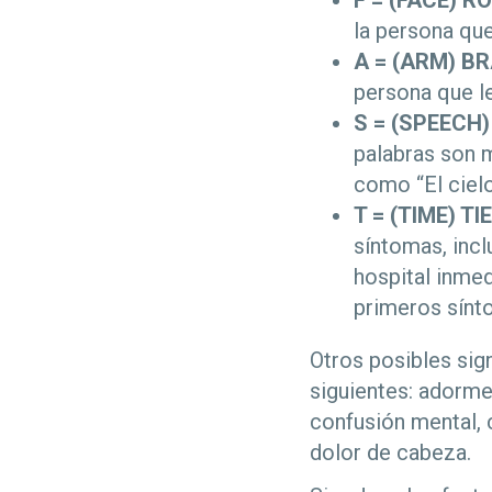
F =
(FACE) R
la persona que
A =
(ARM) B
persona que l
S =
(SPEECH)
palabras son m
como “El cielo
T =
(TIME) T
síntomas, incl
hospital inme
primeros sín
Otros posibles sig
siguientes: adorme
confusión mental, 
dolor de cabeza.