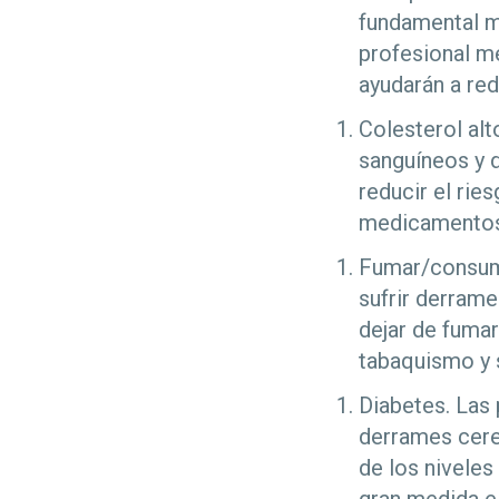
fundamental ma
profesional mé
ayudarán a red
Colesterol alt
sanguíneos y d
reducir el rie
medicamentos 
Fumar/consumo
sufrir derram
dejar de fumar
tabaquismo y 
Diabetes. Las
derrames cereb
de los niveles