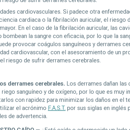
 riesgo de sufrir derrames cerebrales.
dades cardiovasculares. Si padece otra enfermedad
iencia cardiaca o la fibrilación auricular, el riesgo
mayor. En el caso de la fibrilación auricular, las ca
 bombean la sangre con eficacia, por lo que la sa
puede provocar coágulos sanguíneos y derrames cer
dad cardiovascular, con el asesoramiento de un pr
el riesgo de sufrir derrames cerebrales.
os derrames cerebrales.
Los derrames dañan las c
de riego sanguíneo y de oxígeno, por lo que es muy 
arlos con rapidez para minimizar los daños en el te
ilizar el acrónimo
F.A.S.T.
por sus siglas en inglés 
ales de advertencia.