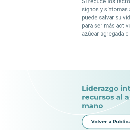
Si reduce los fact
signos y síntomas 
puede salvar su vi
para ser más activ
azúcar agregada e 
Liderazgo in
recursos al 
mano
Volver a Public