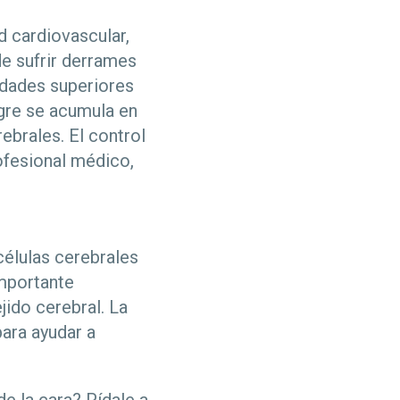
 cardiovascular,
 de sufrir derrames
vidades superiores
ngre se acumula en
ebrales. El control
ofesional médico,
élulas cerebrales
importante
jido cerebral. La
para ayudar a