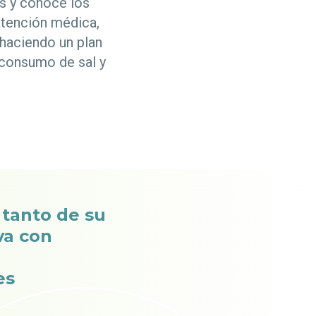
es y conoce los
atención médica,
haciendo un plan
 consumo de sal y
tanto de su
va con
es