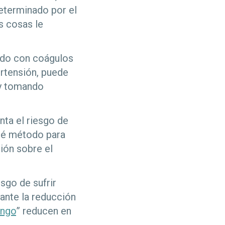
determinado por el
s cosas le
iado con coágulos
ertensión, puede
 y tomando
ta el riesgo de
qué método para
ión sobre el
sgo de sufrir
ante la reducción
ango
” reducen en