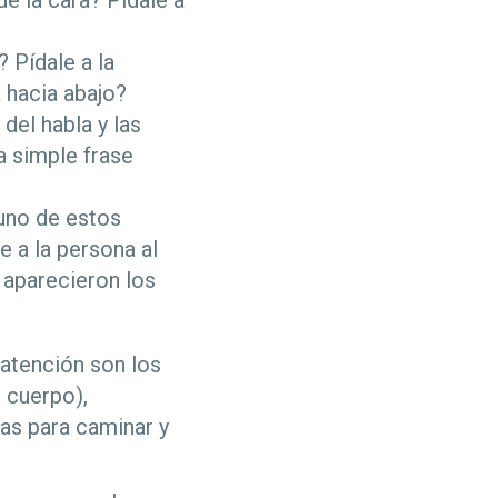
e la cara? Pídale a
 Pídale a la
 hacia abajo?
del habla y las
a simple frase
uno de estos
e a la persona al
 aparecieron los
 atención son los
 cuerpo),
as para caminar y