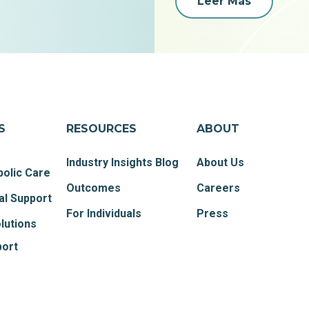
Leer Más
S
RESOURCES
ABOUT
Industry Insights Blog
About Us
olic Care
Outcomes
Careers
al Support
For Individuals
Press
lutions
port