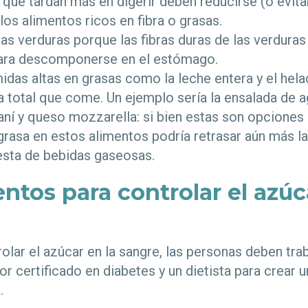
que tardan más en digerir deben reducirse (o evita
os alimentos ricos en fibra o grasas.
as verduras porque las fibras duras de las verdura
ara descomponerse en el estómago.
idas altas en grasas como la leche entera y el hel
a total que come. Un ejemplo sería la ensalada de 
í y queso mozzarella: si bien estas son opciones s
rasa en estos alimentos podría retrasar aún más la
esta de bebidas gaseosas.
tos para controlar el azúca
olar el azúcar en la sangre, las personas deben tra
r certificado en diabetes y un dietista para crear u
.