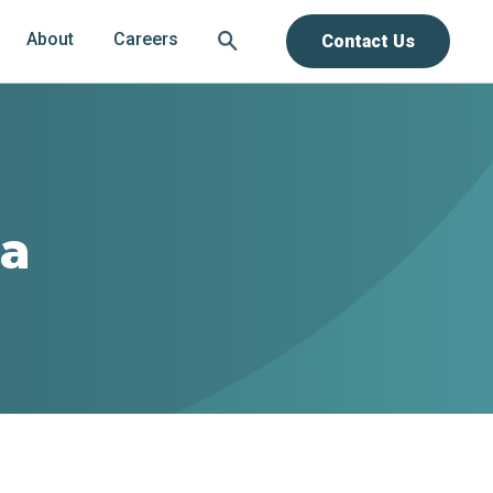
About
Careers
Contact Us
La
a