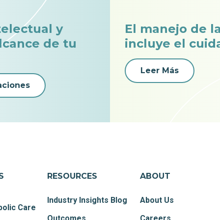
telectual y
El manejo de l
alcance de tu
incluye el cui
Leer Más
aciones
S
RESOURCES
ABOUT
Industry Insights Blog
About Us
olic Care
Outcomes
Careers