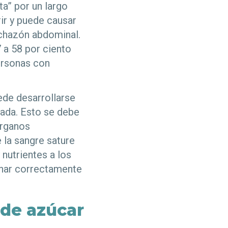
a” por un largo
ir y puede causar
nchazón abdominal.
 a 58 por ciento
personas con
ede desarrollarse
lada. Esto se debe
órganos
 la sangre sature
nutrientes a los
ionar correctamente
 de azúcar