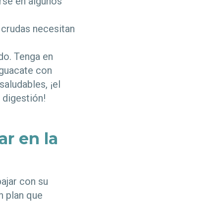
rse en algunos
s crudas necesitan
ado. Tenga en
aguacate con
aludables, ¡el
 digestión!
r en la
bajar con su
n plan que