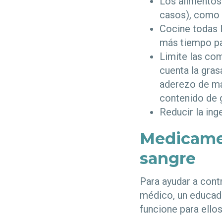
Los alimentos 
casos), como l
Cocine todas l
más tiempo p
Limite las com
cuenta la gras
aderezo de man
contenido de g
Reducir la ing
Medicamen
sangre
Para ayudar a contr
médico, un educado
funcione para ellos