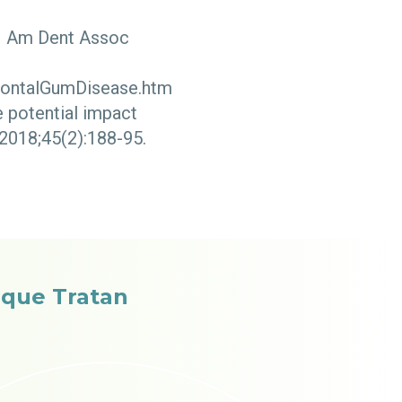
 J Am Dent Assoc
odontalGumDisease.htm
 potential impact
 2018;45(2):188-95.
s que Tratan