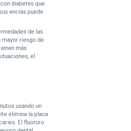
 con diabetes que
 sus encías puede
fermedades de las
un mayor riesgo de
tienen más
ituaciones, el
inutos usando un
nte elimina la placa
aries. El fluoruro
erioro dental.