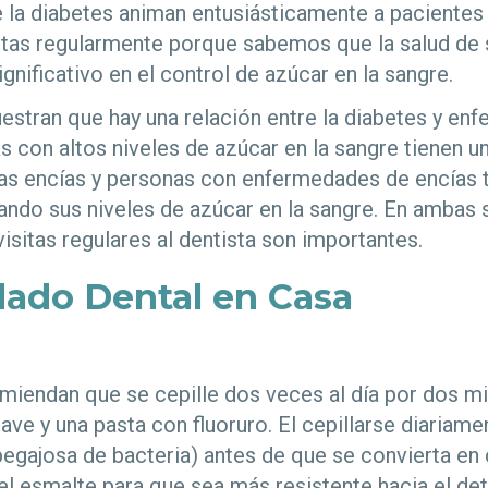
 la diabetes animan entusiásticamente a pacientes
istas regularmente porque sabemos que la salud de
gnificativo en el control de azúcar en la sangre.
stran que hay una relación entre la diabetes y en
as con altos niveles de azúcar en la sangre tienen 
as encías y personas con enfermedades de encías 
ndo sus niveles de azúcar en la sangre. En ambas s
isitas regulares al dentista son importantes.
ado Dental en Casa
miendan que se cepille dos veces al día por dos m
ave y una pasta con fluoruro. El cepillarse diariame
egajosa de bacteria) antes de que se convierta en c
el esmalte para que sea más resistente hacia el det