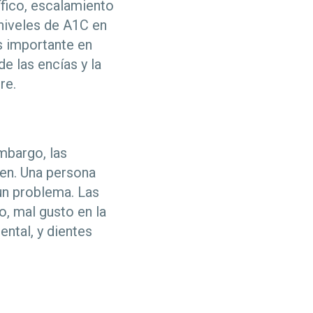
ífico, escalamiento
 niveles de A1C en
s importante en
e las encías y la
re.
mbargo, las
en. Una persona
un problema. Las
o, mal gusto en la
ental, y dientes