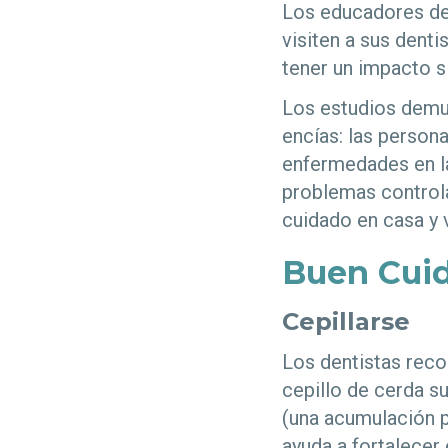
Los educadores de
visiten a sus dent
tener un impacto si
Los estudios demue
encías: las person
enfermedades en l
problemas controla
cuidado en casa y v
Buen Cuid
Cepillarse
Los dentistas reco
cepillo de cerda su
(una acumulación p
ayuda a fortalecer 