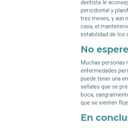
dentista le aconse
periodontal y plani
tres meses, y aún 
casa, el mantenimie
estabilidad de los 
No esper
Muchas personas no
enfermedades perio
puede tener una en
señales que se pres
boca, sangramiento
que se sienten flo
En conclu