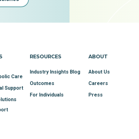
S
RESOURCES
ABOUT
Industry Insights Blog
About Us
olic Care
Outcomes
Careers
al Support
For Individuals
Press
lutions
port