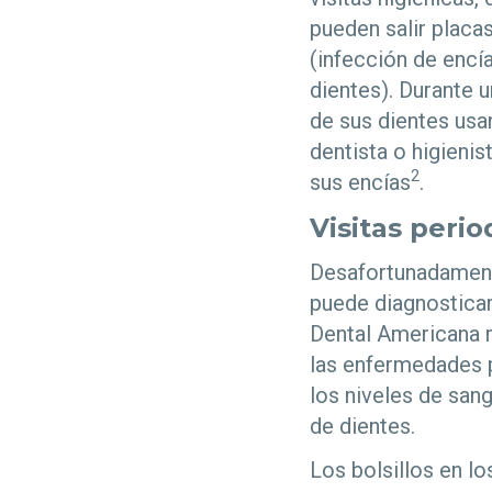
pueden salir placas
(infección de encí
dientes). Durante u
de sus dientes usa
dentista o higienis
2
sus encías
.
Visitas peri
Desafortunadamente
puede diagnosticar
Dental Americana r
las enfermedades p
los niveles de san
de dientes.
Los bolsillos en lo