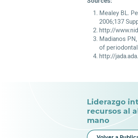
Sources:
Mealey BL. Pe
2006;137 Supp
http://www.ni
Madianos PN, 
of periodontal
http://jada.a
Liderazgo in
recursos al 
mano
Volver a Public