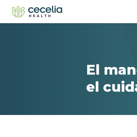
El man
el cui