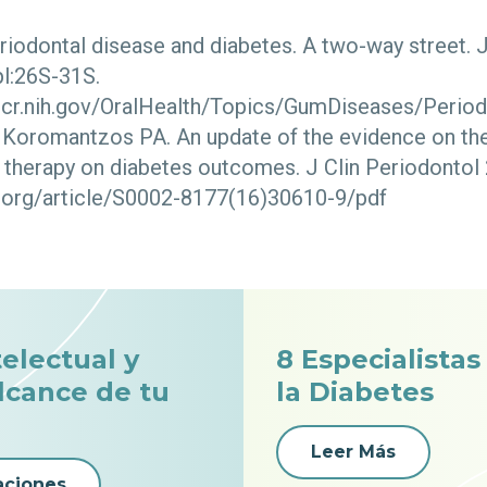
riodontal disease and diabetes. A two-way street.
l:26S-31S.
dcr.nih.gov/OralHealth/Topics/GumDiseases/Peri
Koromantzos PA. An update of the evidence on the
 therapy on diabetes outcomes. J Clin Periodontol
da.org/article/S0002-8177(16)30610-9/pdf
telectual y
8 Especialista
alcance de tu
la Diabetes
Leer Más
aciones