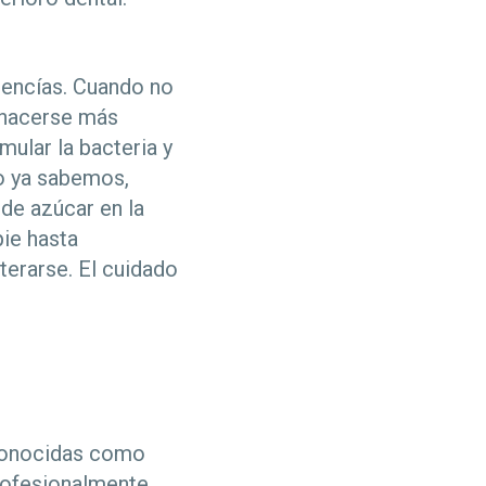
s encías. Cuando no
 hacerse más
ular la bacteria y
o ya sabemos,
de azúcar en la
pie hasta
terarse. El cuidado
 conocidas como
profesionalmente,