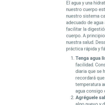
El agua y una hidra
nuestro cuerpo est
nuestro sistema ca
adecuado de agua ay
facilitar la digesti
cuerpo. A princip
nuestra salud. Des
práctica rápida y 
Tenga agua li
facilidad. Con
diaria que se 
recordará que
temperatura am
agua consigo d
Agréguele sab
algo nuevo y d