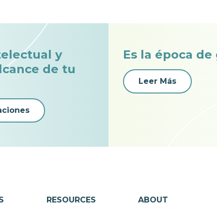
telectual y
Es la época de
alcance de tu
Leer Más
aciones
S
RESOURCES
ABOUT