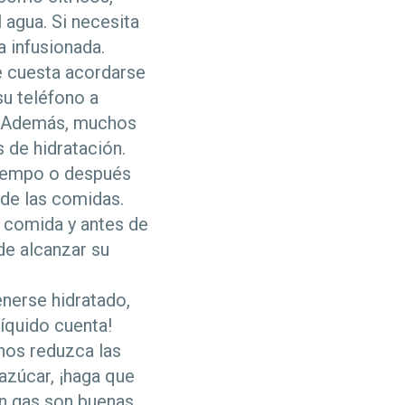
 agua. Si necesita
a infusionada.
le cuesta acordarse
su teléfono a
r. Además, muchos
 de hidratación.
tiempo o después
 de las comidas.
a comida y antes de
de alcanzar su
nerse hidratado,
líquido cuenta!
enos reduzca las
azúcar, ¡haga que
con gas son buenas