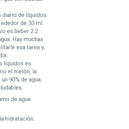
diario de líquidos.
rededor de 30 ml.
ivo es beber 2.2
e agua. Hay muchas
itarle esa tarea y,
ía.
 líquidos es
o el melón, la
e un 90% de agua.
aludables.
sumo de agua
a hidratación.