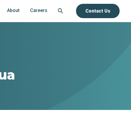
About
Careers
Contact Us
gua