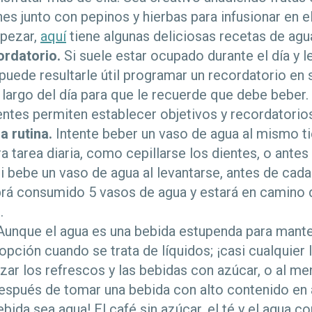
s junto con pepinos y hierbas para infusionar en el
pezar,
aquí
tiene algunas deliciosas recetas de agu
rdatorio.
Si suele estar ocupado durante el día y 
 puede resultarle útil programar un recordatorio en 
o largo del día para que le recuerde que debe bebe
gentes permiten establecer objetivos y recordatorios
a rutina.
Intente beber un vaso de agua al mismo 
ra tarea diaria, como cepillarse los dientes, o antes
i bebe un vaso de agua al levantarse, antes de cad
brá consumido 5 vasos de agua y estará en camino 
.
unque el agua es una bebida estupenda para mante
 opción cuando se trata de líquidos; ¡casi cualquier 
zar los refrescos y las bebidas con azúcar, o al m
después de tomar una bebida con alto contenido en 
ebida sea agua! El café sin azúcar, el té y el agua 