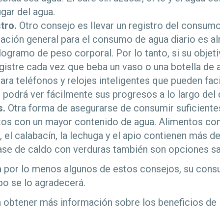
gar del agua.
tro.
Otro consejo es llevar un registro del consumo 
ción general para el consumo de agua diario es al
logramo de peso corporal. Por lo tanto, si su objet
 registre cada vez que beba un vaso o una botella d
ara teléfonos y relojes inteligentes que pueden facil
podrá ver fácilmente sus progresos a lo largo del d
s.
Otra forma de asegurarse de consumir suficientes
os con un mayor contenido de agua. Alimentos com
o, el calabacín, la lechuga y el apio contienen más d
ase de caldo con verduras también son opciones s
ca por lo menos algunos de estos consejos, su con
po se lo agradecerá.
 obtener más información sobre los beneficios de l