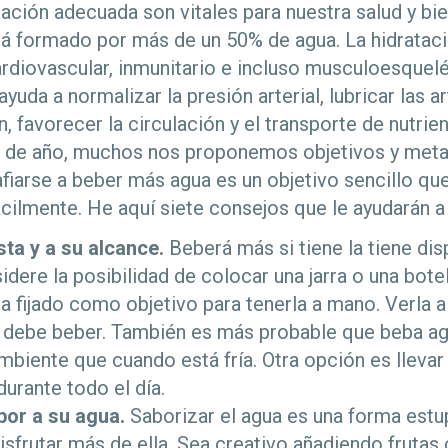
tación adecuada son vitales para nuestra salud y bi
á formado por más de un 50% de agua. La hidratac
rdiovascular, inmunitario e incluso musculoesquel
uda a normalizar la presión arterial, lubricar las ar
ón, favorecer la circulación y el transporte de nutrie
io de año, muchos nos proponemos objetivos y meta
afiarse a beber más agua es un objetivo sencillo q
fácilmente. He aquí siete consejos que le ayudarán 
sta y a su alcance.
Beberá más si tiene la tiene di
sidere la posibilidad de colocar una jarra o una bote
ha fijado como objetivo para tenerla a mano. Verla a 
 debe beber. También es más probable que beba ag
biente que cuando está fría. Otra opción es llevar
urante todo el día.
or a su agua.
Saborizar el agua es una forma est
isfrutar más de ella. Sea creativo añadiendo frutas