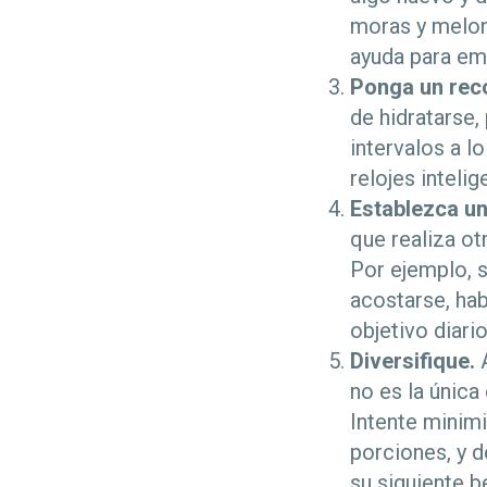
moras y melone
ayuda para em
Ponga un reco
de hidratarse,
intervalos a l
relojes inteli
Establezca un
que realiza ot
Por ejemplo, s
acostarse, ha
objetivo diario
Diversifique.
A
no es la única
Intente minimi
porciones, y 
su siguiente b