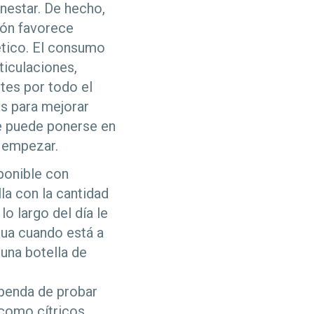
enestar. De hecho,
ión favorece
ético. El consumo
ticulaciones,
ntes por todo el
s para mejorar
ue puede ponerse en
a empezar.
sponible con
lla con la cantidad
lo largo del día le
ua cuando está a
 una botella de
upenda de probar
 como cítricos,